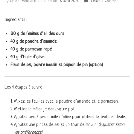
by
Chloé Robilliard
updated on
16 avril 2020
Leave a Comment
on
Pesto
à
Ingrédients :
l’ail
des
ours
80 g de feuilles d’ail des ours
et
40 g de poudre d’amande
poudre
40 g de parmesan rapé
d’amand
40 g d’huile d’olive
Fleur de sel, poivre moulin et pignon de pin (option)
Les 4 étapes à suivre :
Mixez les feuilles avec la poudre d’amande et le parmesan.
Mettez le mélange dans votre pot.
Ajoutez peu à peu l’huile d’olive pour obtenir la texture idéale.
Ajoutez une pincée de sel et un tour de moulin.
(à ajuster selon
vos préférences)