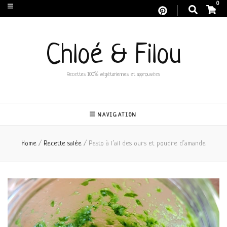
0
Chloé & Filou
Recettes 100% végétariennes et approuvées
NAVIGATION
Home
/
Recette salée
/
Pesto à l’ail des ours et poudre d’amande